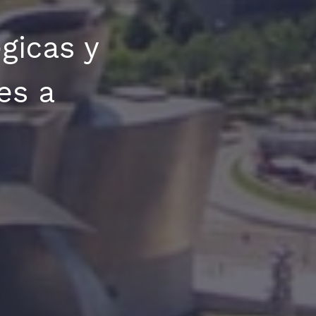
égicas y
es a